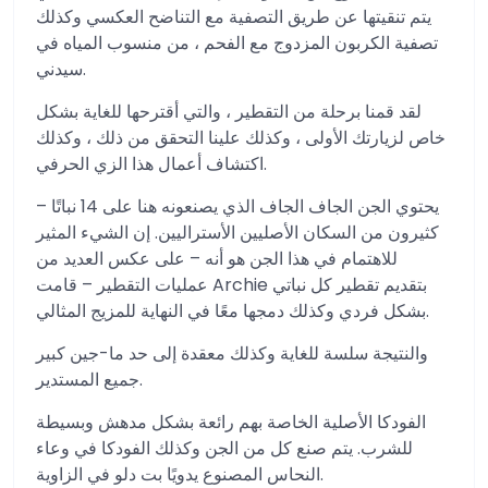
يتم تنقيتها عن طريق التصفية مع التناضح العكسي وكذلك
تصفية الكربون المزدوج مع الفحم ، من منسوب المياه في
سيدني.
لقد قمنا برحلة من التقطير ، والتي أقترحها للغاية بشكل
خاص لزيارتك الأولى ، وكذلك علينا التحقق من ذلك ، وكذلك
اكتشاف أعمال هذا الزي الحرفي.
يحتوي الجن الجاف الجاف الذي يصنعونه هنا على 14 نباتًا –
كثيرون من السكان الأصليين الأستراليين. إن الشيء المثير
للاهتمام في هذا الجن هو أنه – على عكس العديد من
عمليات التقطير – قامت Archie بتقديم تقطير كل نباتي
بشكل فردي وكذلك دمجها معًا في النهاية للمزيج المثالي.
والنتيجة سلسة للغاية وكذلك معقدة إلى حد ما-جين كبير
جميع المستدير.
الفودكا الأصلية الخاصة بهم رائعة بشكل مدهش وبسيطة
للشرب. يتم صنع كل من الجن وكذلك الفودكا في وعاء
النحاس المصنوع يدويًا بت دلو في الزاوية.