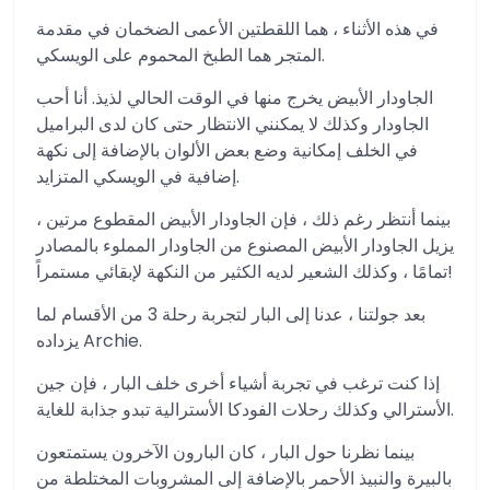
في هذه الأثناء ، هما اللقطتين الأعمى الضخمان في مقدمة
المتجر هما الطبخ المحموم على الويسكي.
الجاودار الأبيض يخرج منها في الوقت الحالي لذيذ. أنا أحب
الجاودار وكذلك لا يمكنني الانتظار حتى كان لدى البراميل
في الخلف إمكانية وضع بعض الألوان بالإضافة إلى نكهة
إضافية في الويسكي المتزايد.
بينما أنتظر رغم ذلك ، فإن الجاودار الأبيض المقطوع مرتين ،
يزيل الجاودار الأبيض المصنوع من الجاودار المملوء بالمصادر
تمامًا ، وكذلك الشعير لديه الكثير من النكهة لإبقائي مستمراً!
بعد جولتنا ، عدنا إلى البار لتجربة رحلة 3 من الأقسام لما
يزداده Archie.
إذا كنت ترغب في تجربة أشياء أخرى خلف البار ، فإن جين
الأسترالي وكذلك رحلات الفودكا الأسترالية تبدو جذابة للغاية.
بينما نظرنا حول البار ، كان البارون الآخرون يستمتعون
بالبيرة والنبيذ الأحمر بالإضافة إلى المشروبات المختلطة من