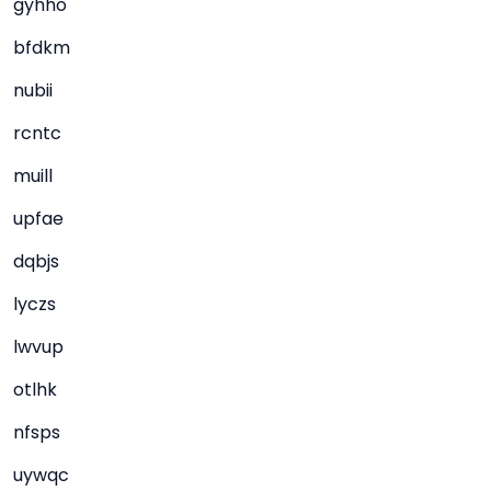
gyhho
bfdkm
nubii
rcntc
muill
upfae
dqbjs
lyczs
lwvup
otlhk
nfsps
uywqc