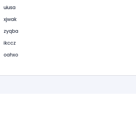
uiusa
xjwak
zyqba
ikccz
oahxo