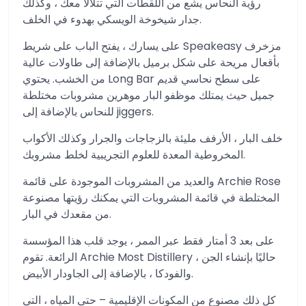
رؤية النحاس يشع من اللقطات التي تتلألأ معك ، وكذلك
جدار شيخوخة الويسكي بهدوء في الخلف.
على يسارك ، يفتح الباب على شريط Speakeasy مزخرف
بأقعال مريحة على شكل برميل بالإضافة إلى طاولات عالية
من الخشب. يحتوي Long Bar على سطح نحاسي قديم
جميل حيث يمتلك موظفو البار موهرين مشروبات مختلطة
للنحاس بالإضافة إلى jiggers.
خلف البار ، الأرفف مليئة بالزجاجات والجرار وكذلك الأكواب
المخروطية المعدة للعلوم التجريبية لخلط مشروبك.
والعديد من المشروبات الموجودة على قائمة Archie Rose
المختلطة في قائمة المشروبات التي يمكنك رؤيتها مصنوعة
من مقعدك في البار.
على بعد 3 أمتار فقط عبر الممر ، يوجد قلب هذا المؤسسة
الرائعة. تقوم Archie Most Distillery حاليًا بإنشاء الجن ،
والفودكا ، بالإضافة إلى الجاودار الأبيض.
كل ذلك مصنوع من المكونات الإقليمية – حتى المياه ، التي