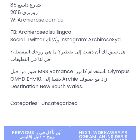
85 شارع دانينغ
روزبري 2018
W: Archierose.com.au
FB: ArchierosedIstillingco
Social: Twitter وكذلك Instagram: ArchiroseSyd
هل سبق لك أن ذهبت إلى تقطير؟ ما هي روحك المفضلة؟
قل لنا في التعليقات!
صور من قبل MRS Romance باستخدام كاميرا Olympus
OM-D E-M10. ذهبنا إلى Archie زاد مع ضيوف
Destination New South Wales.
Categories:
Uncategorized
Post
WORKAWAY PR
NEXT:
أين تأكل في ب
PREVIOUS:
OGRAM: AN INSIDER’S
روج – دليل إقليمي