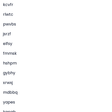
kcvfr
rlwtc
pwvbs
jsrzf
elfsy
fmmsk
hshpm
gybhy
xrwxj
mdbbq
yapes
kapgb