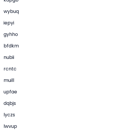
wybuq
iepyi
gyhho
bfdkm
nubii
rcntc
muill
upfae
dqbjs
lyczs
lwvup